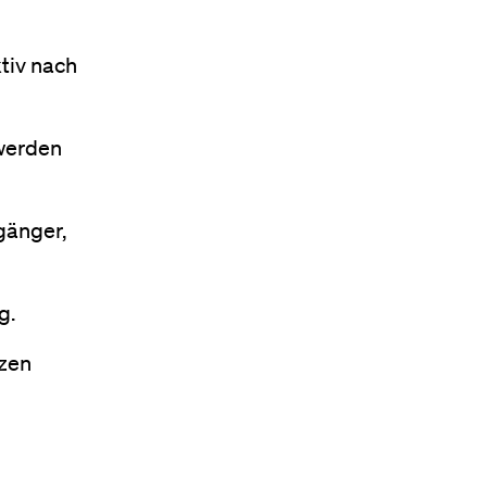
tiv nach
 werden
gänger,
g.
tzen