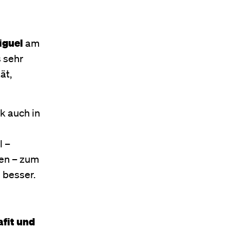
iguel
am
 sehr
ät,
ik auch in
l –
ken – zum
 besser.
afit und