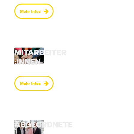
Mehr Infos
MITARBEITER
­:INNEN
Mehr Infos
ABGEORDNETE