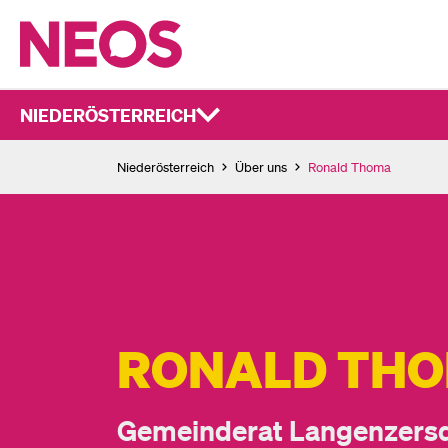
NIEDERÖSTERREICH
Niederösterreich
Über uns
Ronald Thoma
RONALD TH
Gemeinderat Langenzersd