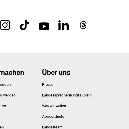
tmachen
Über uns
werden
Presse
ed werden
Landessprecherin Indra Collini
tter
Was wir wollen
Abgeordnete
en
Landesteam