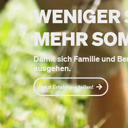
WENIGER 
MEHR SO
Damit sich Familie und B
ausgehen.
Jetzt Erfahrung teilen!